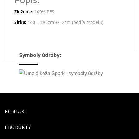
Zloženie:
100% PES
Šírka:
140 - 180cm +/- 2cm (podľa modelu)
Symboly údržby:
KONTAKT
PRODUKTY