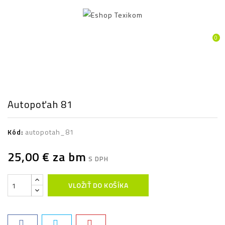
PRODUKTY
0
Autopoťah 81
Kód:
autopotah_81
25,00 €
za bm
S DPH
VLOŽIŤ DO KOŠÍKA