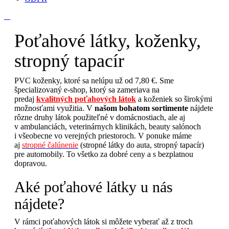
Poťahové látky, koženky,
stropný tapacír
PVC koženky, ktoré sa nelúpu už od 7,80 €. Sme
špecializovaný e-shop, ktorý sa zameriava na
predaj
kvalitných poťahových látok
a koženiek so širokými
možnosťami využitia. V
našom bohatom sortimente
nájdete
rôzne druhy látok použiteľné v domácnostiach, ale aj
v ambulanciách, veterinárnych klinikách, beauty salónoch
i všeobecne vo verejných priestoroch. V ponuke máme
aj
stropné čalúnenie
(stropné látky do auta, stropný tapacír)
pre automobily. To všetko za dobré ceny a s bezplatnou
dopravou.
Aké poťahové látky u nás
nájdete?
V rámci poťahových látok si môžete vyberať až z troch