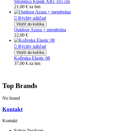
Stropnica Klasik XR1 165 cm
21,00 €
za bm

Rýchly náhľad
Vložiť do košíka
Outdoor Azura + membrána
22,00 €

Rýchly náhľad
Vložiť do košíka
Koženka Elastic 08
37,00 €
za bm
Top Brands
No brand
Kontakt
Kontakt
Eshop Texikom