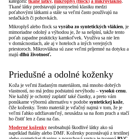
kategórií:
tkané látky
,
mikroplyš (flock)
a mikrovlákno
.
Tkané látky predstavujú pomyselnú klasiku medzi
poťahovými látkami a stále sa veľmi často používajú na
sedačkách či pohovkách.
Mikroplyš alebo flock sa
vyrába zo syntetických vlákien
, je
mimoriadne odolný a výhodou je, že sa nešpiní, takže tento
poťah zapadne prakticky kamkoľvek. Využíva sa nie len
v domácnostiach, ale aj v hoteloch a iných verejných
priestoroch. Mikrovlákna sú zase veľmi príjemné na dotyku a
majú
dlhú životnosť.
Priedušné a odolné koženky
Koža je veľmi žiadaným materiálom, má mnoho dobrých
vlastností, no má jednu podstatnú nevýhodu –
vysokú cenu
.
Nie každý je ochotný zaplatiť také čiastky, a preto vám
ponúkame výbornú alternatívu v podobe
syntetickej kože
,
čiže koženky. Tento materiál je vďačný najmä v tom, že je
veľmi ľahko udržiavateľný, neusádza sa na ňom prach a stačí
ho čistiť len z času na čas.
Moderné koženky
neobsahujú škodlivé látky ako sú
napríklad ftaláty alebo DMF. Koženky pozostávajú z textilnej
alebo syntetickej tkaniny a povrchová vrstva je tvorená
PVC