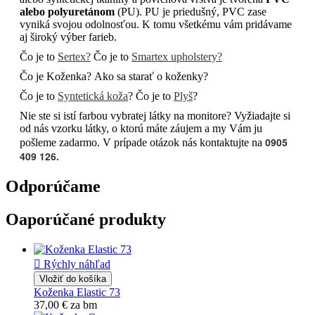
alebo polyuretánom
(PU). PU je priedušný, PVC zase
vyniká svojou odolnosťou. K tomu všetkému vám pridávame
aj široký výber farieb.
Čo je to
Sertex?
Čo je to
Smartex upholstery?
Čo je Koženka? Ako sa starať o koženky?
Čo je to
Syntetická koža
? Čo je to
Plyš
?
Nie ste si istí farbou vybratej látky na monitore? Vyžiadajte si
od nás vzorku látky, o ktorú máte záujem a my Vám ju
0905
pošleme zadarmo. V prípade otázok nás kontaktujte na
409 126.
Odporúčame
Oaporúčané produkty

Rýchly náhľad
Vložiť do košíka
Koženka Elastic 73
37,00 €
za bm