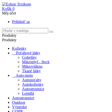
Košík
0
Môj účet
Prihlásiť sa
Produkty
Produkty
Koženky
Poťahové látky
Gobelíny
Mikroplyš - flock
Mikrovlákno
Tkané látky
Auto-moto
Autopoťahy
Autokoženky
Autostropnice
Lepidlá
Autostropnice
Outdoor
Výpredaj
GDPR