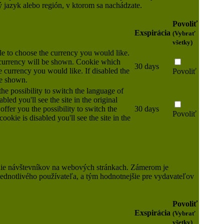
ý jazyk alebo región, v ktorom sa nachádzate.
Povoliť
Exspirácia
(Vybrať
všetky)
e to choose the currency you would like.
t currency will be shown.
Cookie which
30 days
 currency you would like. If disabled the
Povoliť
be shown.
he possibility to switch the language of
abled you'll see the site in the original
ffer you the possibility to switch the
30 days
Povoliť
ookie is disabled you'll see the site in the
nie návštevníkov na webových stránkach. Zámerom je
 jednotlivého používateľa, a tým hodnotnejšie pre vydavateľov
Povoliť
Exspirácia
(Vybrať
všetky)