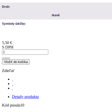
Druh:
tkané
Symboly údržby:
5,50 €
S DPH
Vložiť do košíka
Zdieľať
Detaily produktu
Kód
pusula10