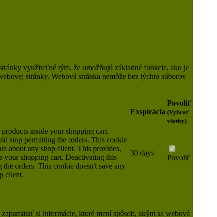
Mikroplyš - Flock
Mikrovlákno
Tkané látky
Lepidlá
Auto-moto
Naša spoločnosť
ránky využiteľné tým, že umožňujú základné funkcie, ako je
í webovej stránky. Webová stránka nemôže bez týchto súborov
Naša spoločnosť
Doručenie
Povoliť
Obchodné podmienky
Exspirácia
(Vybrať
O nás
všetky)
Bezpečná platba
 products inside your shopping cart.
Reklamačný poriadok
ld stop permitting the orders. This cookie
Mapa stránky
ta about any shop client.
This provides,
Obchody
30 days
e your shopping cart. Deactivating this
Povoliť
Môj účet
 the orders. This cookie doesn't save any
Odstúpiť od zmluvy tu
 client.
Ovládajte svoje súkromie
© 2026 - Web by SOLLERS.SK
 zapamätať si informácie, ktoré mení spôsob, akým sa webová