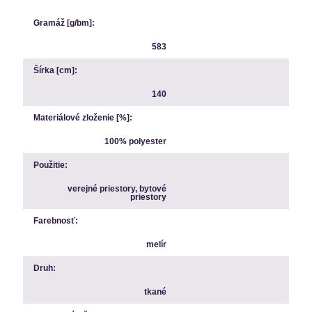
Gramáž [g/bm]:
583
Šírka [cm]:
140
Materiálové zloženie [%]:
100% polyester
Použitie:
verejné priestory, bytové
priestory
Farebnosť:
melír
Druh:
tkané