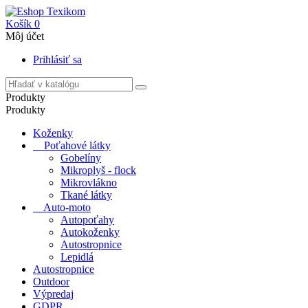
Košík
0
Môj účet
Prihlásiť sa
Produkty
Produkty
Koženky
Poťahové látky
Gobelíny
Mikroplyš - flock
Mikrovlákno
Tkané látky
Auto-moto
Autopoťahy
Autokoženky
Autostropnice
Lepidlá
Autostropnice
Outdoor
Výpredaj
GDPR