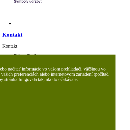
Symboly údržby:
Kontakt
Kontakt
Eshop Texikom
Texikom s.r.o.
949 01 Nitra
bo načítať informácie vo vašom prehliadači, väčšinou vo
Slovakia
 vašich preferenciách alebo internetovom zariadení (počítač,
0905 409 126
by stránka fungovala tak, ako to očakávate.
IČO: 34 104 984
info@potahovelatky.sk
Produkty
Produkty
Koženky
Stropnice
Gobelíny