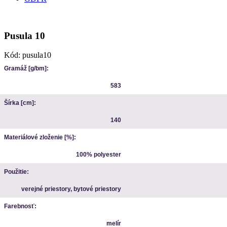
Pusula 10
Kód:
pusula10
Gramáž [g/bm]:
583
Šírka [cm]:
140
Materiálové zloženie [%]:
100% polyester
Použitie:
verejné priestory, bytové priestory
Farebnosť:
melír